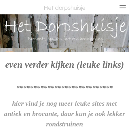
Ga
Het dorpshuisje
direct
naar
de
hoofdinhoud
even verder kijken (leuke links)
****************************
hier vind je nog meer leuke sites met
antiek en brocante,
daar kun je ook lekker
rondstruinen