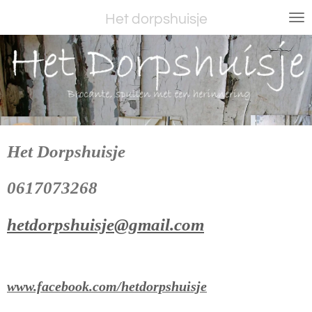
Ga
Het dorpshuisje
direct
naar
de
hoofdinhoud
Het Dorpshuisje
0617073268
hetdorpshuisje@gmail.com
www.facebook.com/hetdorpshuisje